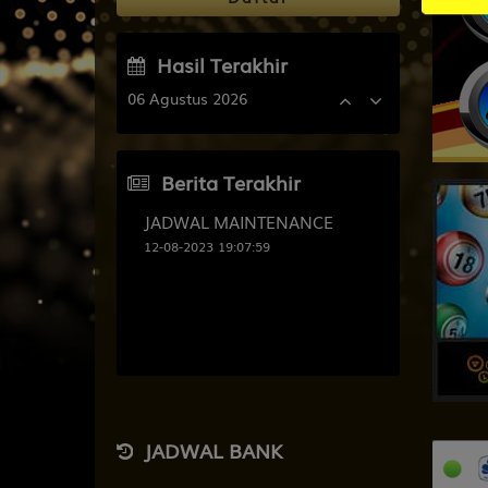
Hasil Terakhir
06 Agustus 2026
BRAZIL
9
6
8
2
Berita Terakhir
KingKong4D
5
7
8
1
JADWAL MAINTENANCE
SINGAPORE
0
7
1
5
12-08-2023 19:07:59
SINGAPORE 45
4
5
1
3
JADWAL
BANK