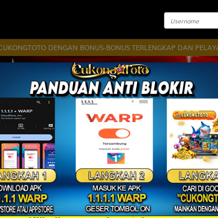
GTOTO DENGAN BONUS-BONUS TERLENGKAP DAN PELAYANAN 24