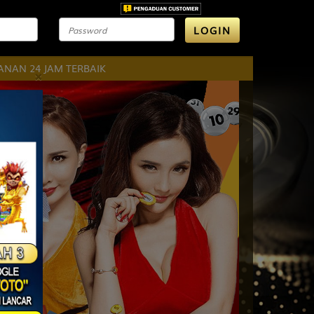
LOGIN
 JAM TERBAIK
×